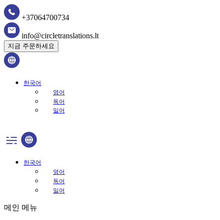
+37064700734
info@circletranslations.lt
지금 주문하세요
한국어
영어
독어
일어
한국어
영어
독어
일어
메인 메뉴