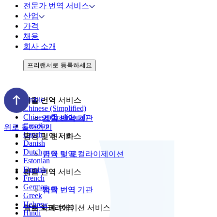
전문가 번역 서비스
산업
가격
채용
회사 소개
프리랜서로 등록하세요
Arabic
기술 번역
게임 번역 서비스
Chinese (Simplified)
Chinese (Traditional)
기술 번역 기관
게임 번역
Croatian
위로 돌아가기
Czech
번역 및 현지화
금융 번역 서비스
Danish
Dutch
번역 및 로컬라이제이션
금융 번역
Estonian
Finnish
자막 번역
법률 번역 서비스
French
German
자막 번역 기관
법률 번역
Greek
Hebrew
트랜스크리에이션 서비스
암호 화폐 번역
Hindi