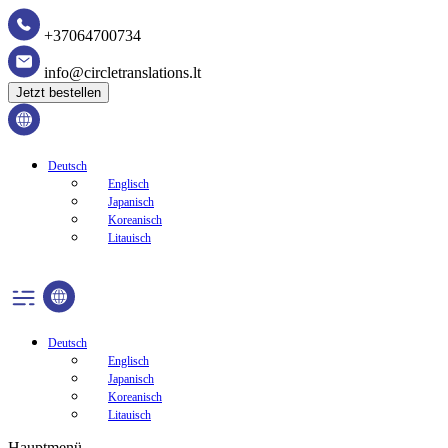
+37064700734
info@circletranslations.lt
Jetzt bestellen
Deutsch
Englisch
Japanisch
Koreanisch
Litauisch
Deutsch
Englisch
Japanisch
Koreanisch
Litauisch
Hauptmenü