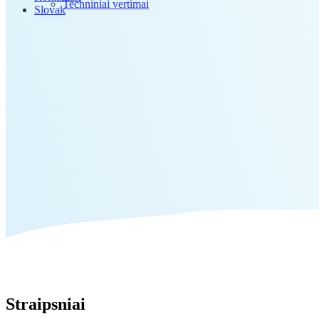
Techniniai vertimai
Slovak
Straipsniai