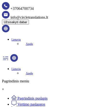
+37064700734
info@circletranslations.lt
Užsisakyti dabar
Lietuvių
Anglų
Lietuvių
Anglų
Pagrindinis meniu
×
Pagrindinis puslapis
Vertimo paslaugos