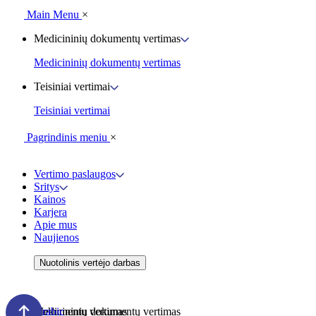
Main Menu
×
Medicininių dokumentų vertimas
Medicininių dokumentų vertimas
Teisiniai vertimai
Teisiniai vertimai
Pagrindinis meniu
×
Vertimo paslaugos
Sritys
Kainos
Karjera
Apie mus
Naujienos
Nuotolinis vertėjo darbas
Dokumentų vertimas
Medicininių dokumentų vertimas
Arabic