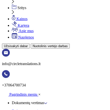
Sritys
Kainos
Karjera
Apie mus
Naujienos
Užsisakyti dabar
Nuotolinis vertėjo darbas
info@circletranslations.lt
+37064700734
Pagrindinis meniu
×
Dokumentų vertimas