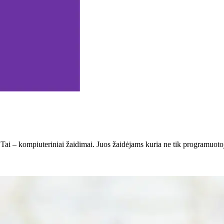
ai – kompiuteriniai žaidimai. Juos žaidėjams kuria ne tik programuotoja