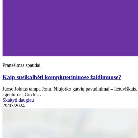
Pranešimas spaudai
Kaip susikalbėti kompiuteriniuose žaidimuose?
Juose Johnas tampa Jonu, Niujorko gatvių pavadinimai – lietuviškais. T
agentūros „Circle…
Skaityti daugiau
29/03/2024