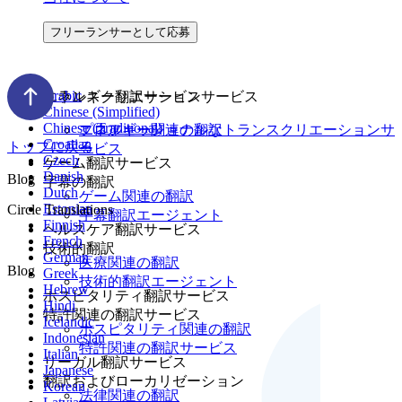
フリーランサーとして応募
Arabic
トランスクリエーションサービス
エネルギー翻訳サービス
Chinese (Simplified)
Chinese (Traditional)
プロフェッショナルなトランスクリエーションサ
エネルギー関連の翻訳
Croatian
トップに戻る
ービス
Czech
ゲーム翻訳サービス
Danish
Blog
字幕の翻訳
Dutch
ゲーム関連の翻訳
Estonian
Circle Translations
字幕翻訳エージェント
Finnish
ヘルスケア翻訳サービス
French
技術的翻訳
German
医療関連の翻訳
Blog
Greek
技術的翻訳エージェント
Hebrew
ホスピタリティ翻訳サービス
Hindi
特許関連の翻訳サービス
Icelandic
ホスピタリティ関連の翻訳
Indonesian
特許関連の翻訳サービス
Italian
リーガル翻訳サービス
Japanese
翻訳およびローカリゼーション
Korean
法律関連の翻訳