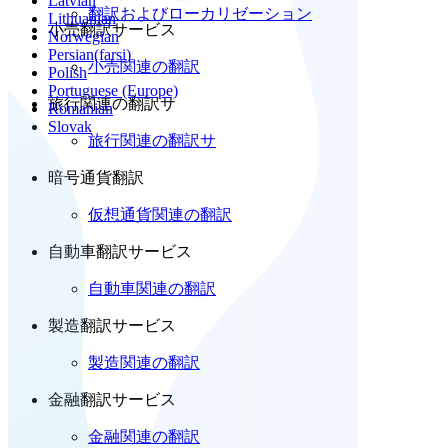
Latvian
翻訳およびローカリゼーション
Lithuanian
小売翻訳サービス
Norwegian
Persian(farsi)
小売関連の翻訳
Polish
Portuguese (Europe)
旅行関連の翻訳サ
Romanian
Slovak
旅行関連の翻訳サ
暗号通貨翻訳
仮想通貨関連の翻訳
自動車翻訳サービス
自動車関連の翻訳
製造翻訳サービス
製造関連の翻訳
金融翻訳サービス
金融関連の翻訳