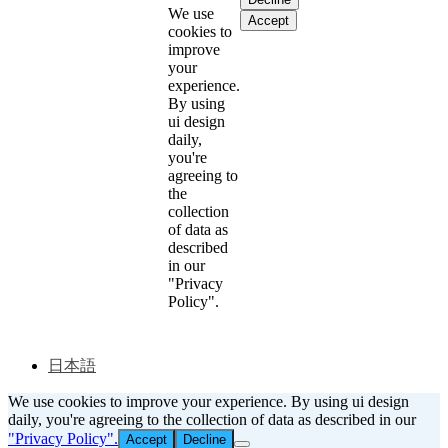
We use
Accept
cookies to
improve
your
experience.
By using
ui design
daily,
you're
agreeing to
the
collection
of data as
described
in our
"Privacy
Policy".
日本語
We use cookies to improve your experience. By using ui design
daily, you're agreeing to the collection of data as described in our
"Privacy Policy".
Accept
Decline