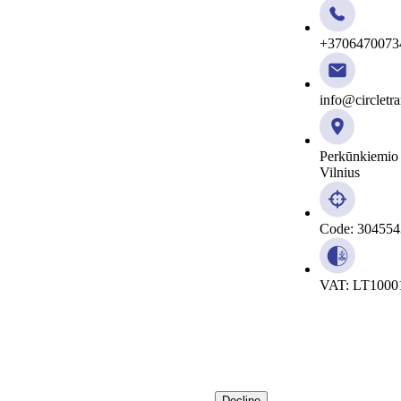
+3706470073
info@circletra
Perkūnkiemio 
Vilnius
Code: 30455
VAT: LT1000
Decline